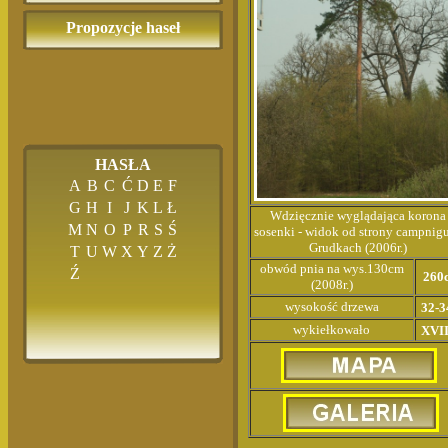
Propozycje haseł
HASŁA
A
B
C
Ć
D
E
F
G
H
I
J
K
L
Ł
Wdzięcznie wyglądająca korona
M
N
O
P
R
S
Ś
sosenki - widok od strony campnig
Grudkach (2006r.)
T
U
W
X
Y
Z
Ż
obwód pnia na wys.130cm
Ź
260
(2008r.)
wysokość drzewa
32-
wykiełkowało
XVII